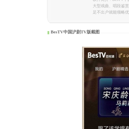
大型戏曲、唱段鉴赏
足不出户就能领略优
BesTV中国沪剧TV版截图