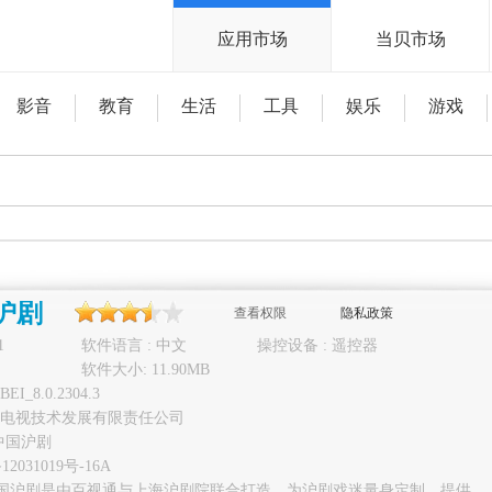
应用市场
当贝市场
影音
教育
生活
工具
娱乐
游戏
国沪剧
查看权限
隐私政策
1
软件语言 : 中文
操控设备 : 遥控器
软件大小: 11.90MB
EI_8.0.2304.3
电视技术发展有限责任公司
V中国沪剧
12031019号-16A
sTV中国沪剧是由百视通与上海沪剧院联合打造，为沪剧戏迷量身定制，提供