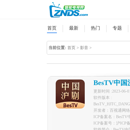
首页
最新
热门
专题
当前位置:
首页
>
影音
>
BesTV中
更新时间 :2023-06-0
软件版本 :
BesTV_HJTC_DANGB
开发者：百视通网络
ICP备案名：BesT
ICP备案号：
沪ICP备
软件简介 : Be