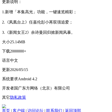
更新说明：
1.新增「本集高光」功能，一键速览精彩；
2.《凤凰台上》任嘉伦彭小苒双强追爱；
3.《新闻女王2》佘诗曼回归掀新闻风暴。
大小
25.14MB
下载
2000000+
语言
中文
更新
2026/05/15
系统要求
Android 4.2
开发者
国广东方网络（北京）有限公司
其它
隐私政策
首页
|
客户端
|
访问论坛
|
联系我们
|
返回顶部