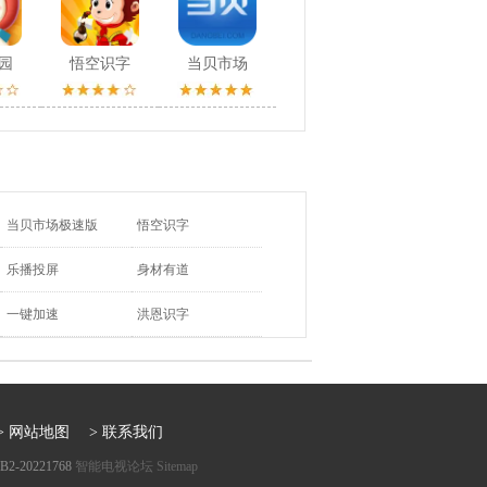
园
悟空识字
当贝市场
当贝市场极速版
悟空识字
乐播投屏
身材有道
一键加速
洪恩识字
> 网站地图
> 联系我们
20221768
智能电视论坛
Sitemap