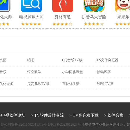
化大师
电视屏幕大师
身材有道
拼音岛大冒险
果果乐
桌面
唱吧
QQ音乐TV版
ES文件浏览器
I音乐
悟空数学
小学同步课堂
熊猫识字
优化大师
贝瓦儿歌TV版
百映优生活
WPS TV版
智能电视软件论坛
> TV软件反馈交流
> TV客户端下载
> 软件合集
苏公网安备 32011402011373号
苏ICP备2023012627号-4
增值电信业务经营许可证：苏B2-