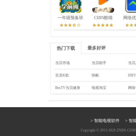
一年级预备班
CIBN酷喵
网络优
最多好评
热门下载
当贝市场
当贝助手
当贝
百灵K歌
快帆
HIF
BesTV当贝健身
电视淘宝
网络
> 智能电视软件
> 
Copyright © 2013-2026
ZNDS.COM