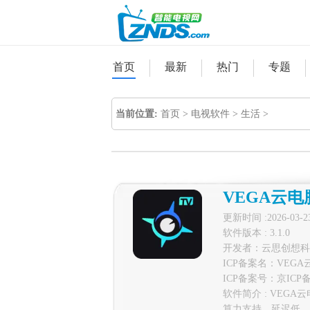
首页
最新
热门
专题
当前位置:
首页
>
电视软件
>
生活
>
VEGA云电
更新时间 :2026-03-2
软件版本 : 3.1.0
开发者：云思创想科
ICP备案名：VEGA
ICP备案号：
京ICP备
软件简介 : VE
算力支持，延迟低、